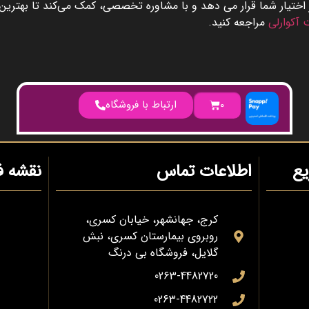
اختیار شما قرار می‌ دهد و با مشاوره تخصصی، کمک می‌کند تا بهترین
آکوارلی
مراجعه کنید.
0
ارتباط با فروشگاه
ع
اطلاعات تماس
نقشه ف
کرج، جهانشهر، خیابان کسری،
روبروی بیمارستان کسری، نبش
گلایل، فروشگاه بی درنگ
0263-4482720
0263-4482722