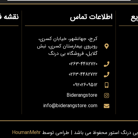
ع
اطلاعات تماس
نقشه ف
کرج، جهانشهر، خیابان کسری،
روبروی بیمارستان کسری، نبش
گلایل، فروشگاه بی درنگ
0263-4482720
0263-4482722
09202609512
Biderangstore
info@biderangstore.com
بی درنگ استور محفوظ می باشد | طراحی توسط
HoumanMehr