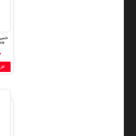
itive
۰
افز