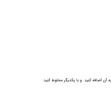
 یک ظرف غیر فلزی بریزید. 150 میلی لیتر اکسیدان ترام به آن اضافه کنید. و با یکدیگر مخلوط کنید.