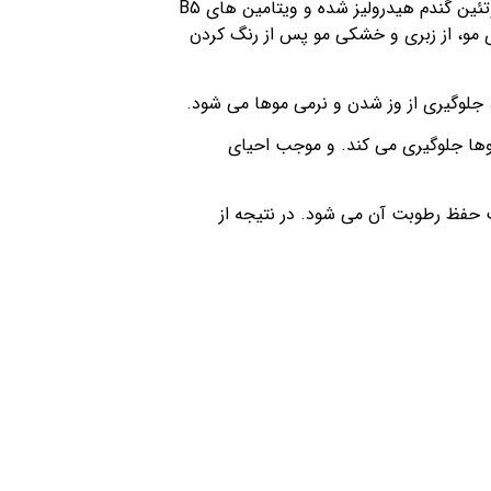
رنگ موهای بدون آمونیاک ترام کالر حاوی روغن آرگان، روغن بادام، روغن کرچک، پروتیئن کراتین هیدرولیز شده، پروتئین گندم هیدرولیز شده و ویتامین های B5
زی مو، از زبری و خشکی مو پس از رنگ کردن
 جلوگیری از وز شدن و نرمی موها می شود.
موها جلوگیری می کند. و موجب احیای
ث حفظ رطوبت آن می شود. در نتیجه از