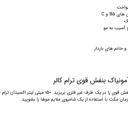
نواخت
 B5 و C
ک
 آسیب به مو
خانم های باردار
مونیاک بنفش قوی ترام کالر
100 میلی لیتر (یک تیوپ کامل) از رنگ موی بنفش قوی را در
زمان مکث با استفاده از یک شامپوی ملایم موها را بشویید.