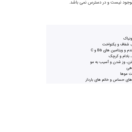
موجود نیست و در دسترس نمی باشد.
ونیاک
، شفاف و یکنواخت
و ویتامین های B5 و C
 بادام و کرچک
ن، وز شدن و آسیب به مو
هی
ت موها
های حساس و خانم های باردار
Guaranteed Safe C