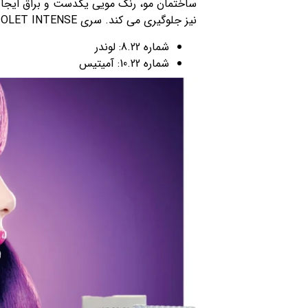
ساختمان مو، رنگ مویی یکدست و براق ایجاد 
نیز جلوگیری می کند. سری VIOLET INTENSE از رنگ موهای فاقد آمونیاک ترام شامل رنگ های زیر است:
شماره 8.22: لوندر
شماره 10.22: آمیتیس