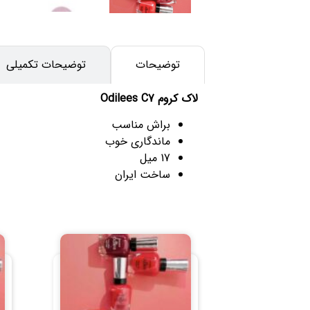
توضیحات
توضیحات تکمیلی
لاک کروم Odilees C7
براش مناسب
ماندگاری خوب
17 میل
ساخت ایران