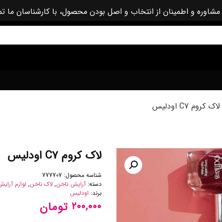
مشاوره و اطمینان از انتخاب و اصل بودن محصول، با کارشناسان ما ت
ک کروم C7 اودلیس
لاک کروم C7 اودلیس
شناسه محصول:
777707
دسته:
آرایش ناخن
,
لاک ناخن
,
لوازم آرایش
برند:
اودلیس
تومان
۲۰۰,۰۰۰