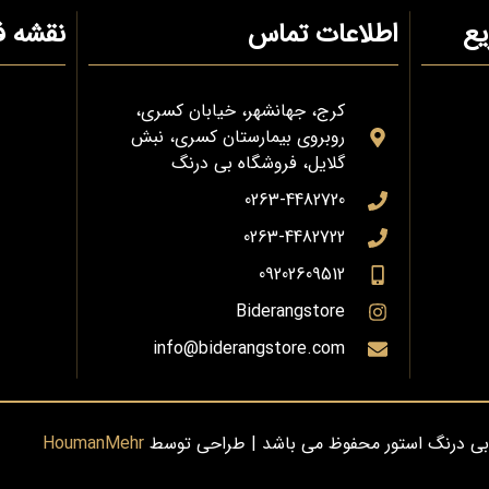
ع
اطلاعات تماس
نقشه ف
کرج، جهانشهر، خیابان کسری،
روبروی بیمارستان کسری، نبش
گلایل، فروشگاه بی درنگ
0263-4482720
0263-4482722
09202609512
Biderangstore
info@biderangstore.com
بی درنگ استور محفوظ می باشد | طراحی توسط
HoumanMehr
0
ارتباط با فروشگاه