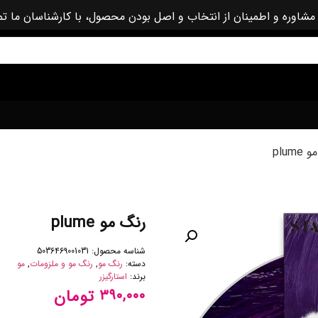
مشاوره و اطمینان از انتخاب و اصل بودن محصول، با کارشناسان ما ت
plum
رنگ مو plume
شناسه محصول:
5036469001031
دسته:
رنگ مو
,
رنگ مو و ملزومات
,
مو
برند:
استارگیزر
تومان
۳۹۰,۰۰۰