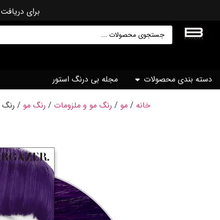
برای دریافت 
دسته بندی محصولات
مجله بی درنگ استور
خانه
/
مو
/
رنگ مو و ملزومات
/
رنگ مو
/ رنگ مو e