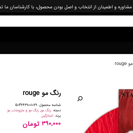
مشاوره و اطمینان از انتخاب و اصل بودن محصول، با کارشناسان ما ت
roug
رنگ مو rouge
شناسه محصول:
5036469001079
دسته:
رنگ مو
,
رنگ مو و ملزومات
,
مو
برند:
استارگیزر
تومان
۳۹۰,۰۰۰