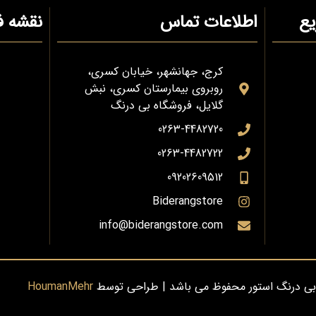
ع
اطلاعات تماس
نقشه ف
کرج، جهانشهر، خیابان کسری،
روبروی بیمارستان کسری، نبش
گلایل، فروشگاه بی درنگ
0263-4482720
0263-4482722
09202609512
Biderangstore
info@biderangstore.com
بی درنگ استور محفوظ می باشد | طراحی توسط
HoumanMehr
0
ارتباط با فروشگاه