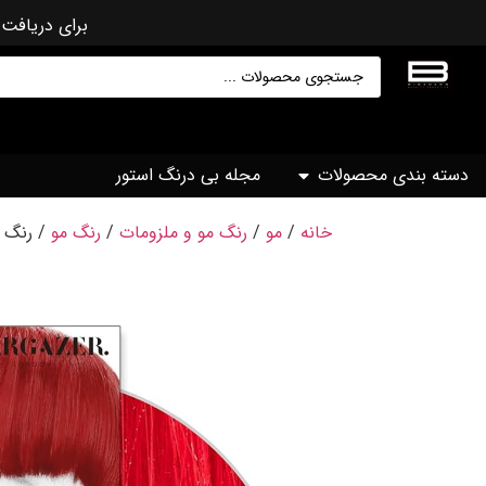
برای دریافت 
دسته بندی محصولات
مجله بی درنگ استور
خانه
/
مو
/
رنگ مو و ملزومات
/
رنگ مو
/ رنگ مو e