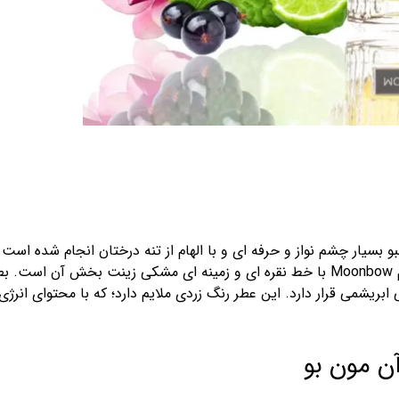
بو بسیار چشم نواز و حرفه ای و با الهام از تنه درختان انجام شده ا
مستطیل با برش هایی روی سطح بوده که نام Moonbow با خط نقره ای و زمینه ای مشکی ز
بریشمی قرار دارد. این عطر رنگ زردی ملایم دارد؛ که با محتوای انر
آن مون بو