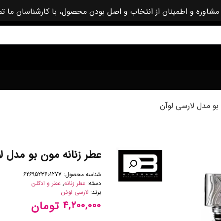
مشاوره و اطمینان از انتخاب و اصل بودن محصول، با کارشناسان ما ت
بو مدل لارسی لوآن
عطر زنانه مون بو مدل ل
شناسه محصول:
6269523601277
دسته:
عطر زنانه
,
عطر و ادکلن
برند:
لارسی لوئن
تومان
۴,۲۰۰,۰۰۰