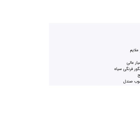
ملایم
ار عالی
نگور فرنگی سیاه
ج
 چوب صندل
Guaranteed Safe C