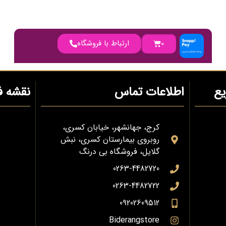
0
ارتباط با فروشگاه
ع
اطلاعات تماس
نقشه ف
کرج، جهانشهر، خیابان کسری،
روبروی بیمارستان کسری، نبش
گلایل، فروشگاه بی درنگ
0263-4482720
0263-4482722
09202609512
Biderangstore